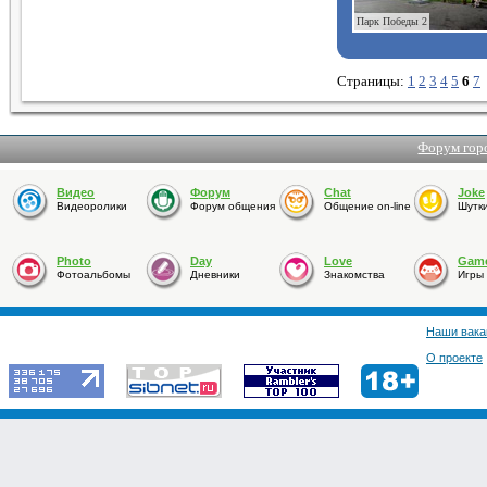
Парк Победы 2
Страницы:
1
2
3
4
5
6
7
Форум гор
Видео
Форум
Chat
Joke
Видеоролики
Форум общения
Общение on-line
Шутк
Photo
Day
Love
Gam
Фотоальбомы
Дневники
Знакомства
Игры
Наши вака
О проекте