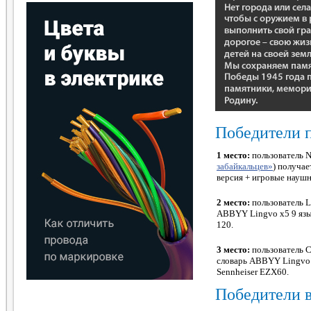
Победители п
1 место:
пользователь N
забайкальцев»
) получа
версия + игровые наушн
2 место:
пользователь 
ABBYY Lingvo x5 9 язы
120.
3 место:
пользователь C
словарь ABBYY Lingvo 
Sennheiser EZX60.
Победители в