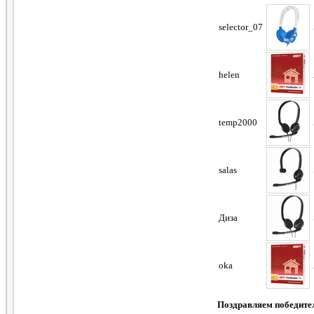
selector_07
helen
temp2000
salas
Диза
oka
Поздравляем победите