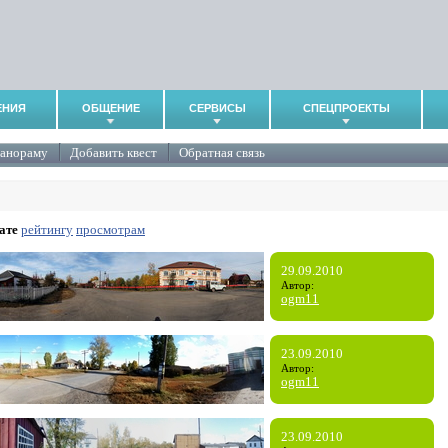
ЕНИЯ
ОБЩЕНИЕ
СЕРВИСЫ
СПЕЦПРОЕКТЫ
панораму
Добавить квест
Обратная связь
ате
рейтингу
просмотрам
29.09.2010
Автор:
ogm11
23.09.2010
Автор:
ogm11
23.09.2010