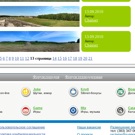
13.09.2010
Автор:
Chanser
13.09.2010
Автор:
Chanser
5
6
7
8
9
10
11
12
13 страница
14
15
16
17
18
19
20
21
Форум городов
Форум техподдержки
Joke
Клуб
Boa
n-line
Шутки, юмор
Sibnet-бонусы
Доск
Game
Mix
Cat
ва
Игры
Игры, музыка
Ката
ользовательское соглашение
Наши вакансии
Размещение ре
тел: (383) 347-0
олитика конфиденциальности
О проекте
reclame@support