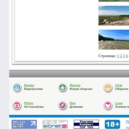
Страницы:
1
2
3
4
Видео
Форум
Chat
Видеоролики
Форум общения
Общение o
Photo
Day
Love
Фотоальбомы
Дневники
Знакомст
П
П