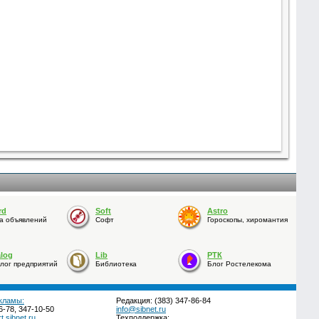
rd
Soft
Astro
а объявлений
Софт
Гороскопы, хиромантия
alog
Lib
РТК
лог предприятий
Библиотека
Блог Ростелекома
кламы:
Редакция: (383) 347-86-84
6-78, 347-10-50
info@sibnet.ru
.sibnet.ru
Техподдержка: