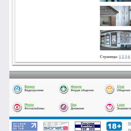
Страницы:
1
2
3
4
Видео
Форум
Chat
Видеоролики
Форум общения
Общение o
Photo
Day
Love
Фотоальбомы
Дневники
Знакомст
П
П