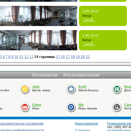
2.09.2010
Автор:
_LexX_
2.09.2010
Автор:
_LexX_
5
6
7
8
9
10
11
12
13
14 страница
15
16
17
18
19
20
21
Форум городов
Форум техподдержки
Joke
Клуб
Boa
n-line
Шутки, юмор
Sibnet-бонусы
Доск
Game
Mix
Cat
ва
Игры
Игры, музыка
Ката
ользовательское соглашение
Наши вакансии
Размещение ре
тел: (383) 347-0
олитика конфиденциальности
О проекте
reclame@support