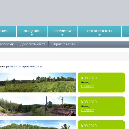
ЕНИЯ
ОБЩЕНИЕ
СЕРВИСЫ
СПЕЦПРОЕКТЫ
панораму
Добавить квест
Обратная связь
ате
рейтингу
просмотрам
8.09.2010
Автор:
Chanser
8.09.2010
Автор:
Chanser
8.09.2010