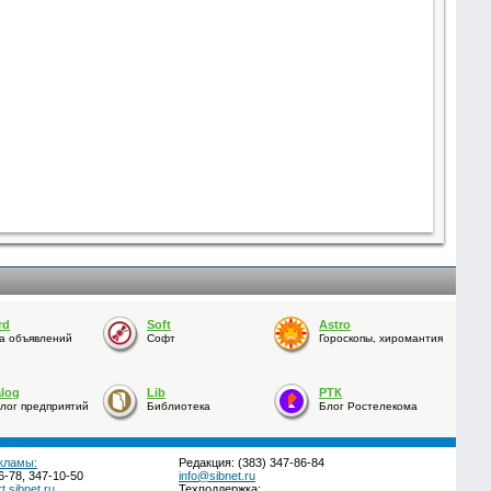
rd
Soft
Astro
а объявлений
Софт
Гороскопы, хиромантия
alog
Lib
РТК
лог предприятий
Библиотека
Блог Ростелекома
кламы:
Редакция: (383) 347-86-84
6-78, 347-10-50
info@sibnet.ru
.sibnet.ru
Техподдержка: