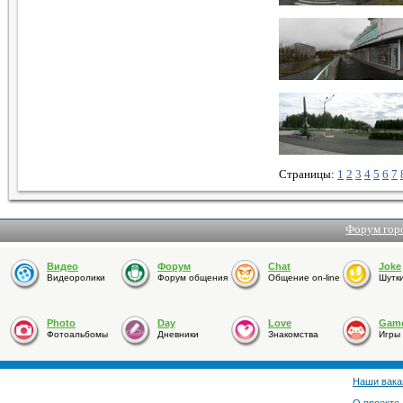
Страницы:
1
2
3
4
5
6
7
Форум гор
Видео
Форум
Chat
Joke
Видеоролики
Форум общения
Общение on-line
Шутк
Photo
Day
Love
Gam
Фотоальбомы
Дневники
Знакомства
Игры
Наши вака