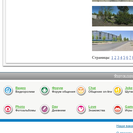
Страницы:
1
2
3
4
5
6
7
Форум гор
Видео
Форум
Chat
Joke
Видеоролики
Форум общения
Общение on-line
Шутк
Photo
Day
Love
Gam
Фотоальбомы
Дневники
Знакомства
Игры
Наши вака