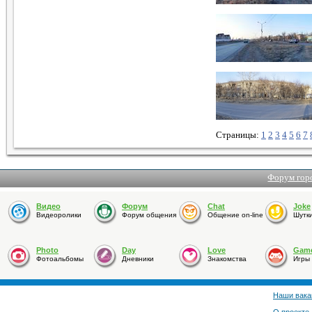
Страницы:
1
2
3
4
5
6
7
Форум гор
Видео
Форум
Chat
Joke
Видеоролики
Форум общения
Общение on-line
Шутк
Photo
Day
Love
Gam
Фотоальбомы
Дневники
Знакомства
Игры
Наши вака