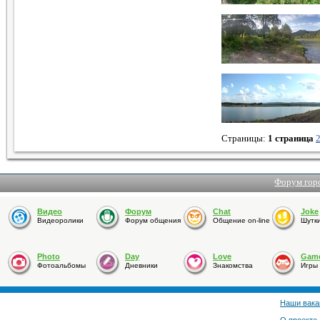
Страницы:
1 страница
Форум гор
Видео
Форум
Chat
Joke
Видеоролики
Форум общения
Общение on-line
Шутк
Photo
Day
Love
Gam
Фотоальбомы
Дневники
Знакомства
Игры
Наши вака