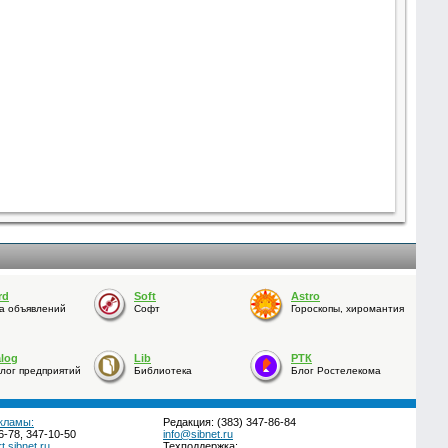
rd
Soft
Astro
а объявлений
Софт
Гороскопы, хиромантия
alog
Lib
РТК
лог предприятий
Библиотека
Блог Ростелекома
кламы:
Редакция: (383) 347-86-84
6-78, 347-10-50
info@sibnet.ru
.sibnet.ru
Техподдержка: