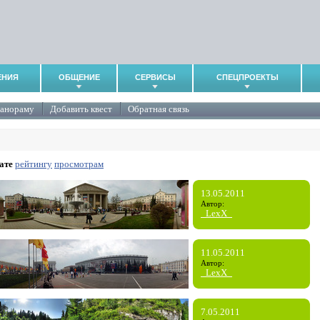
ЕНИЯ
ОБЩЕНИЕ
СЕРВИСЫ
СПЕЦПРОЕКТЫ
панораму
Добавить квест
Обратная связь
ате
рейтингу
просмотрам
13.05.2011
Автор:
_LexX_
11.05.2011
Автор:
_LexX_
7.05.2011