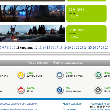
28.04.2011
Автор:
_LexX_
26.04.2011
Автор:
_LexX_
5
6
7
8
9
10
11 страница
12
13
14
15
16
17
18
19
20
21
22
23
24
25
26
27
28
29
Форум городов
Форум техподдержки
Joke
Клуб
Boa
n-line
Шутки, юмор
Sibnet-бонусы
Доск
Game
Mix
Cat
ва
Игры
Игры, музыка
Ката
ользовательское соглашение
Наши вакансии
Размещение ре
тел: (383) 347-0
олитика конфиденциальности
О проекте
reclame@support