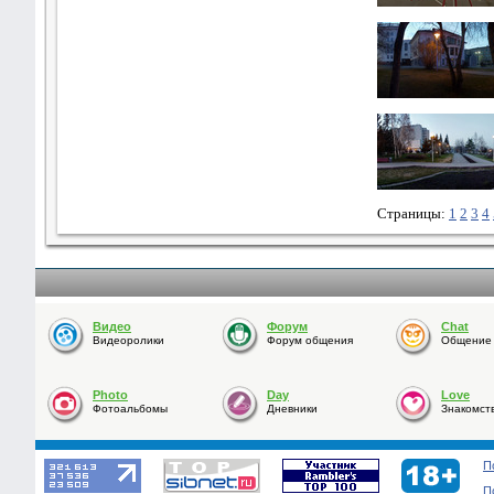
Страницы:
1
2
3
4
Видео
Форум
Chat
Видеоролики
Форум общения
Общение o
Photo
Day
Love
Фотоальбомы
Дневники
Знакомст
П
П