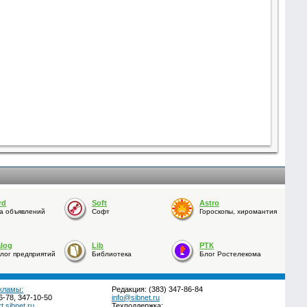
rd
Soft
Astro
а объявлений
Софт
Гороскопы, хиромантия
alog
Lib
РТК
лог предприятий
Библиотека
Блог Ростелекома
кламы:
Редакция: (383) 347-86-84
6-78, 347-10-50
info@sibnet.ru
.sibnet.ru
Техподдержка: