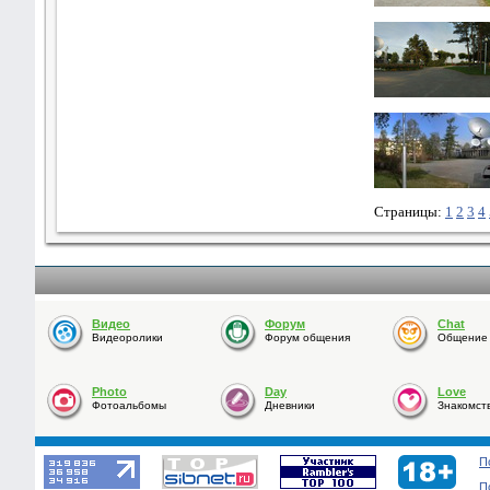
Страницы:
1
2
3
4
Видео
Форум
Chat
Видеоролики
Форум общения
Общение o
Photo
Day
Love
Фотоальбомы
Дневники
Знакомст
П
П