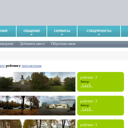
ЕНИЯ
ОБЩЕНИЕ
СЕРВИСЫ
СПЕЦПРОЕКТЫ
панораму
Добавить квест
Обратная связь
ате
рейтингу
просмотрам
рейтинг: 3
Автор:
_LexX_
рейтинг: 3
Автор:
_LexX_
рейтинг: 3