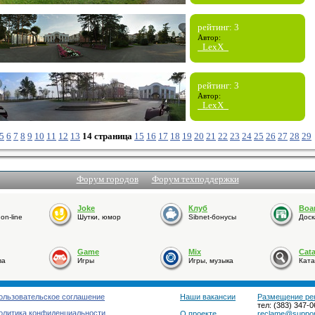
рейтинг: 3
Автор:
_LexX_
рейтинг: 3
Автор:
_LexX_
5
6
7
8
9
10
11
12
13
14 страница
15
16
17
18
19
20
21
22
23
24
25
26
27
28
29
Форум городов
Форум техподдержки
Joke
Клуб
Boa
n-line
Шутки, юмор
Sibnet-бонусы
Доск
Game
Mix
Cat
ва
Игры
Игры, музыка
Ката
ользовательское соглашение
Наши вакансии
Размещение ре
тел: (383) 347-0
олитика конфиденциальности
О проекте
reclame@support