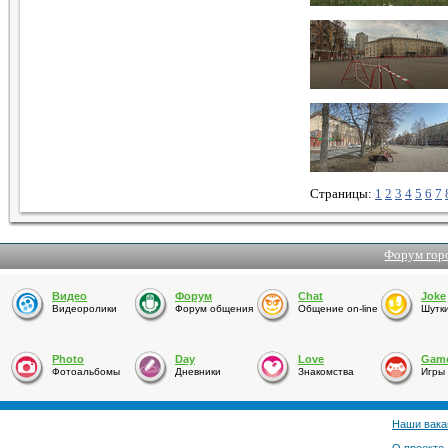
Страницы:
1
2
3
4
5
6
7
Форум гор
Видео
Форум
Chat
Joke
Видеоролики
Форум общения
Общение on-line
Шутк
Photo
Day
Love
Gam
Фотоальбомы
Дневники
Знакомства
Игры
Наши вака