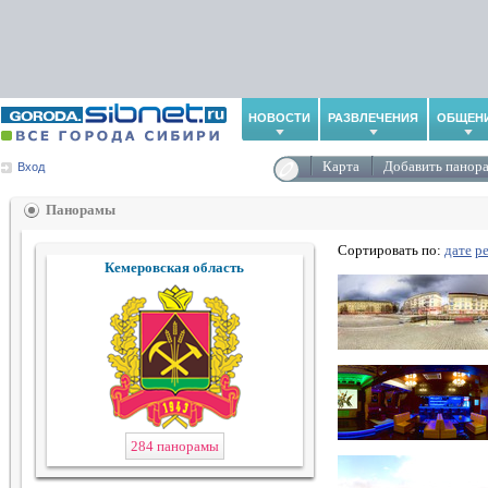
НОВОСТИ
РАЗВЛЕЧЕНИЯ
ОБЩЕН
Карта
Добавить панор
Вход
Панорамы
Сортировать по:
дате
р
Кемеровская область
284 панорамы