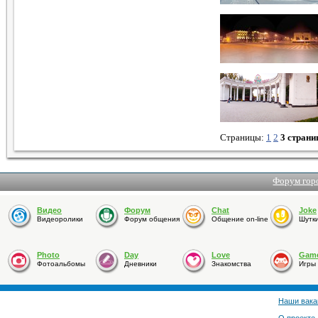
Страницы:
1
2
3 страни
Форум гор
Видео
Форум
Chat
Joke
Видеоролики
Форум общения
Общение on-line
Шутк
Photo
Day
Love
Gam
Фотоальбомы
Дневники
Знакомства
Игры
Наши вака