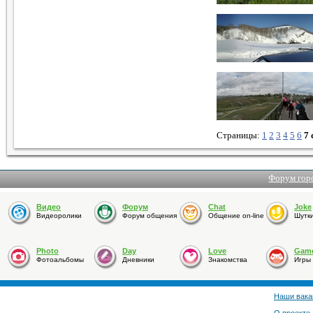
Страницы:
1
2
3
4
5
6
7 
Форум гор
Видео
Форум
Chat
Joke
Видеоролики
Форум общения
Общение on-line
Шутк
Photo
Day
Love
Gam
Фотоальбомы
Дневники
Знакомства
Игры
Наши вака