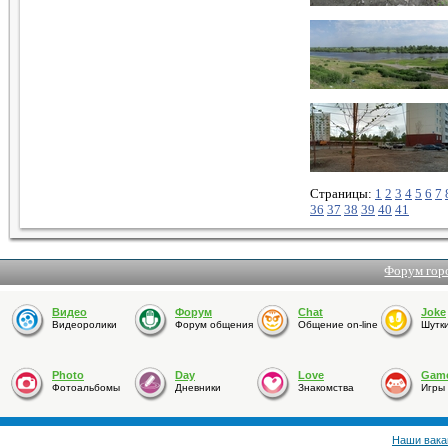
Страницы:
1
2
3
4
5
6
7
36
37
38
39
40
41
Форум гор
Видео
Форум
Chat
Joke
Видеоролики
Форум общения
Общение on-line
Шутк
Photo
Day
Love
Gam
Фотоальбомы
Дневники
Знакомства
Игры
Наши вака