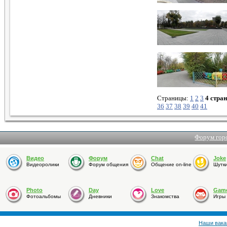
Страницы:
1
2
3
4 стра
36
37
38
39
40
41
Форум гор
Видео
Форум
Chat
Joke
Видеоролики
Форум общения
Общение on-line
Шутк
Photo
Day
Love
Gam
Фотоальбомы
Дневники
Знакомства
Игры
Наши вака