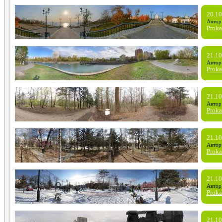
20.10
Автор
Proka
21.10
Автор
Proka
21.10
Автор
Proka
21.10
Автор
Proka
21.10
Автор
Proka
21.10