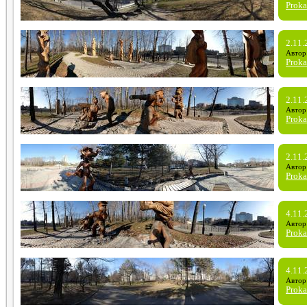
Proka
2.11.
Автор
Proka
2.11.
Автор
Proka
2.11.
Автор
Proka
4.11.
Автор
Proka
4.11.
Автор
Proka