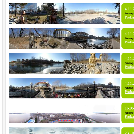
4.11.
Автор
Proka
4.11.
Автор
Proka
4.11.
Автор
Proka
4.11.
Автор
Proka
16.05
Автор
Proka
23.10