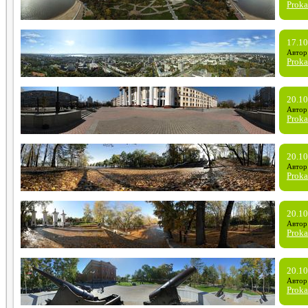
Proka
17.10
Автор
Proka
20.10
Автор
Proka
20.10
Автор
Proka
20.10
Автор
Proka
20.10
Автор
Proka