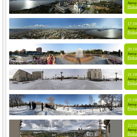
Автор
Proka
17.10
Автор
Proka
20.10
Автор
Proka
21.10
Автор
Proka
21.10
Автор
Proka
22.10
Автор
Proka