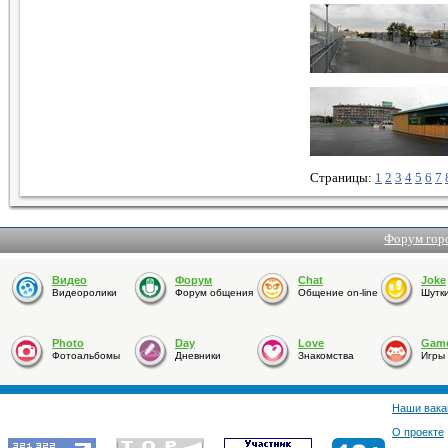
Страницы:
1
2
3
4
5
6
7
Форум гор
Видео
Форум
Chat
Joke
Видеоролики
Форум общения
Общение on-line
Шутк
Photo
Day
Love
Gam
Фотоальбомы
Дневники
Знакомства
Игры
Наши вака
О проекте