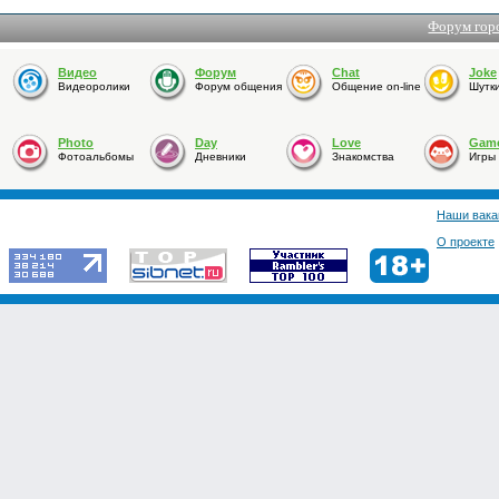
Форум гор
Видео
Форум
Chat
Joke
Видеоролики
Форум общения
Общение on-line
Шутк
Photo
Day
Love
Gam
Фотоальбомы
Дневники
Знакомства
Игры
Наши вака
О проекте