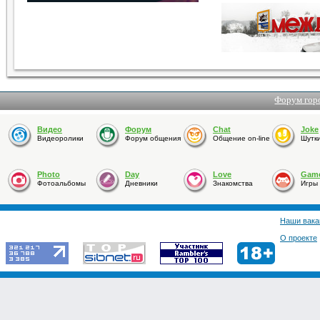
Форум гор
Видео
Форум
Chat
Joke
Видеоролики
Форум общения
Общение on-line
Шутк
Photo
Day
Love
Gam
Фотоальбомы
Дневники
Знакомства
Игры
Наши вака
О проекте