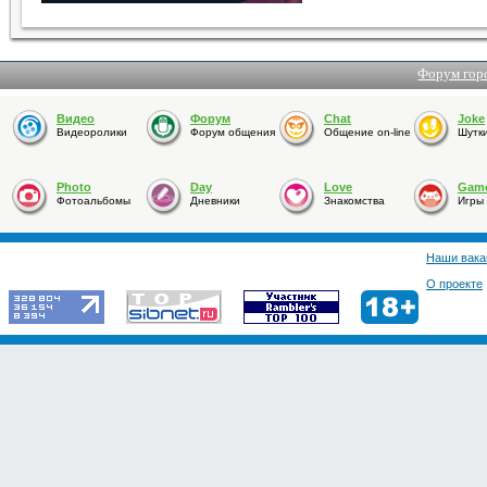
Форум гор
Видео
Форум
Chat
Joke
Видеоролики
Форум общения
Общение on-line
Шутк
Photo
Day
Love
Gam
Фотоальбомы
Дневники
Знакомства
Игры
Наши вака
О проекте