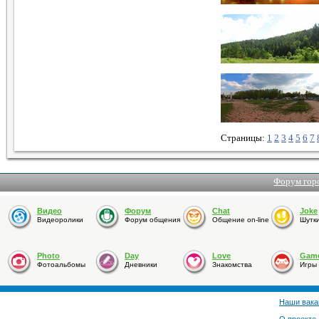
Страницы:
1
2
3
4
5
6
7
Форум гор
Видео
Форум
Chat
Joke
Видеоролики
Форум общения
Общение on-line
Шутк
Photo
Day
Love
Gam
Фотоальбомы
Дневники
Знакомства
Игры
Наши вака