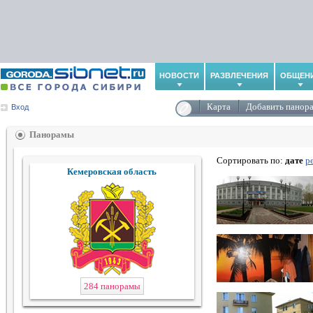
НОВОСТИ
РАЗВЛЕЧЕНИЯ
ОБЩЕН
Карта
Добавить панор
Вход
Панорамы
Сортировать по:
дате
р
Кемеровская область
284 панорамы