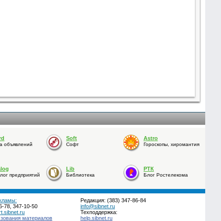
rd
Soft
Astro
а объявлений
Софт
Гороскопы, хиромантия
alog
Lib
РТК
лог предприятий
Библиотека
Блог Ростелекома
кламы:
Редакция: (383) 347-86-84
6-78, 347-10-50
info@sibnet.ru
.sibnet.ru
Техподдержка:
ьзования материалов
help.sibnet.ru