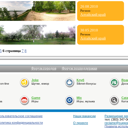
26.08.2010
Регион:
Алтайский край
30.05.2010
Регион:
Алтайский край
5
6 страница
7
8
Форум городов
Форум техподдержки
Joke
Клуб
Boa
n-line
Шутки, юмор
Sibnet-бонусы
Доск
Game
Mix
Cat
ва
Игры
Игры, музыка
Ката
ользовательское соглашение
Наши вакансии
Размещение ре
тел: (383) 347-0
олитика конфиденциальности
О проекте
reclame@support
Правила испол