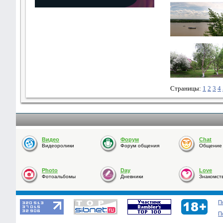
Страницы:
1
2
3
4
Видео
Форум
Chat
Видеоролики
Форум общения
Общение o
Photo
Day
Love
Фотоальбомы
Дневники
Знакомст
П
П