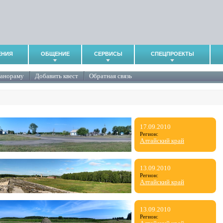
ЕНИЯ
ОБЩЕНИЕ
СЕРВИСЫ
СПЕЦПРОЕКТЫ
панораму
Добавить квест
Обратная связь
17.09.2010
Регион:
Алтайский край
13.09.2010
Регион:
Алтайский край
13.09.2010
Регион: