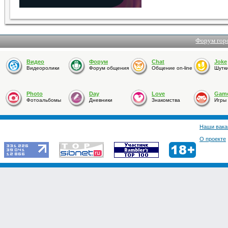
Форум гор
Видео
Форум
Chat
Joke
Видеоролики
Форум общения
Общение on-line
Шутк
Photo
Day
Love
Gam
Фотоальбомы
Дневники
Знакомства
Игры
Наши вака
О проекте